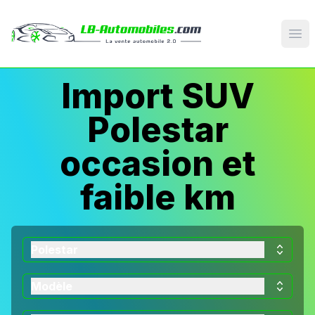
Op
Import SUV
Polestar
occasion et
faible km
Polestar
Modèle