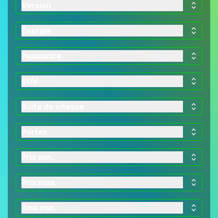
Version
Énergie
Puissance
SUV
Boîte de vitesse
Portes
Prix min.
Prix max.
Kms min.