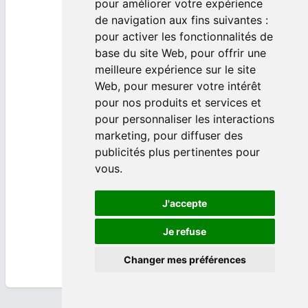
pour améliorer votre expérience
de navigation aux fins suivantes :
RÈGLEMENT
SÉCURISÉ
pour activer les fonctionnalités de
base du site Web
,
pour offrir une
Transactions 100% sécurisées et
meilleure expérience sur le site
protégées
Web
,
pour mesurer votre intérêt
pour nos produits et services et
pour personnaliser les interactions
marketing
,
pour diffuser des
publicités plus pertinentes pour
vous
.
+ DE
2 MILLIONS
J'accepte
DE VÉHICULES
Je refuse
Un large choix disponible grâce à
notre réseau de partenaires
Changer mes préférences