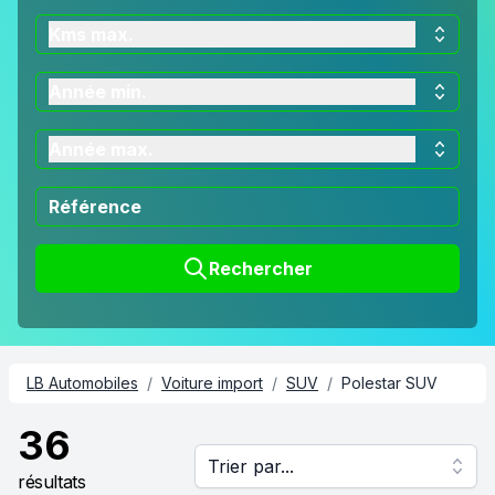
Kms max.
Année min.
Année max.
Rechercher
LB Automobiles
/
Voiture import
/
SUV
/
Polestar SUV
36
Trier par...
résultats