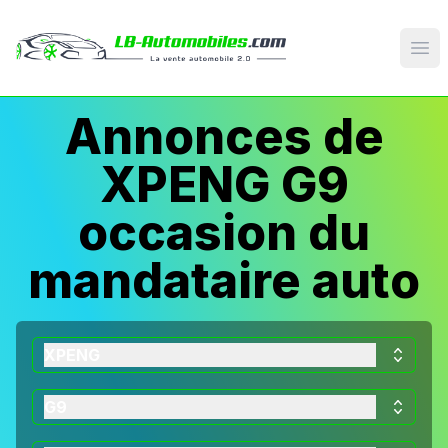
Op
Annonces de
XPENG G9
occasion du
mandataire auto
XPENG
G9