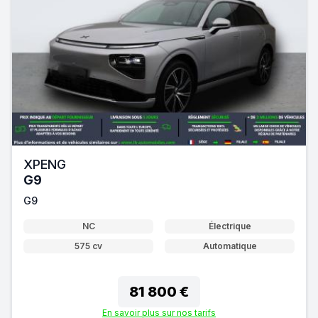
XPENG
G9
G9
NC
Électrique
575 cv
Automatique
81 800 €
En savoir plus sur nos tarifs