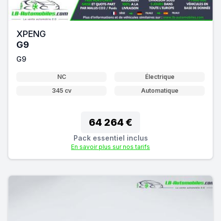
XPENG
G9
G9
NC
Électrique
345 cv
Automatique
64 264 €
Pack essentiel inclus
En savoir plus sur nos tarifs