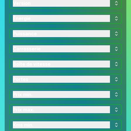
Version
Énergie
Puissance
Carrosserie
Boîte de vitesse
Portes
Prix min.
Prix max.
Kms min.