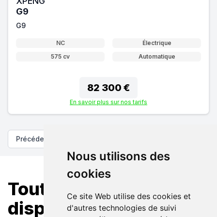
XPENG
G9
G9
NC
Électrique
575 cv
Automatique
82 300 €
En savoir plus sur nos tarifs
Précédent
Suivant
Nous utilisons des
cookies
Toutes nos XPENG
Ce site Web utilise des cookies et
disponibles
d'autres technologies de suivi