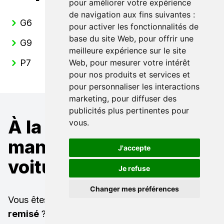
pour améliorer votre expérience
de navigation aux fins suivantes :
G6
pour activer les fonctionnalités de
base du site Web
,
pour offrir une
G9
meilleure expérience sur le site
P7
Web
,
pour mesurer votre intérêt
pour nos produits et services et
pour personnaliser les interactions
marketing
,
pour diffuser des
publicités plus pertinentes pour
À la recherche d'un
vous
.
mandataire pour une
J'accepte
voiture XPENG ?
Je refuse
Changer mes préférences
Vous êtes à la recherche d'un
XPENG neuf
remisé
? Ou bien d'une
XPENG occasion à