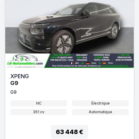
XPENG
G9
G9
NC
Électrique
351 cv
Automatique
63 448 €