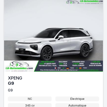
XPENG
G9
G9
NC
Électrique
345 cv
Automatique