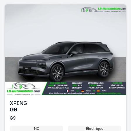
XPENG
G9
G9
NC
Électrique