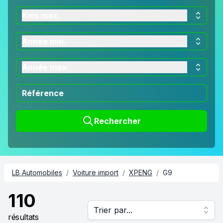
Kms max.
Année min.
Année max.
Rechercher
LB Automobiles
/
Voiture import
/
XPENG
/
G9
110
Trier par...
résultats