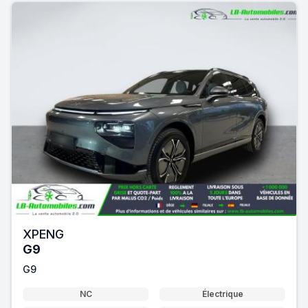
XPENG
G9
G9
NC
Électrique