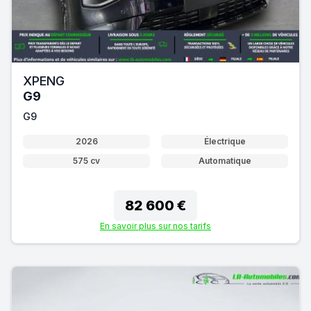
XPENG
G9
G9
2026
Électrique
575 cv
Automatique
82 600 €
En savoir plus sur nos tarifs