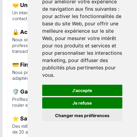
pour améliorer votre expérience
🤝 Un conseiller dédié
de navigation aux fins suivantes :
Un interlocuteur unique vous accompagne du premier
pour activer les fonctionnalités de
contact jusqu'à la livraison de votre véhicule.
base du site Web
,
pour offrir une
meilleure expérience sur le site
🔒 Achat en toute sérénité
Web
,
pour mesurer votre intérêt
Nous sélectionnons nos véhicules auprès de
pour nos produits et services et
professionnels reconnus afin de garantir une
transaction sécurisée et transparente.
pour personnaliser les interactions
marketing
,
pour diffuser des
💳 Financement sur mesure
publicités plus pertinentes pour
Nous proposons des solutions de financement
vous
.
adaptées à votre projet et à votre budget.
J'accepte
🛡️ Garantie et extensions
Profitez de garanties et d'extensions de garantie pour
Je refuse
rouler en toute tranquillité.
Changer mes préférences
⭐ Satisfaction client
Des milliers de clients nous font confiance depuis plus
de 20 ans pour l'achat de leur véhicule.