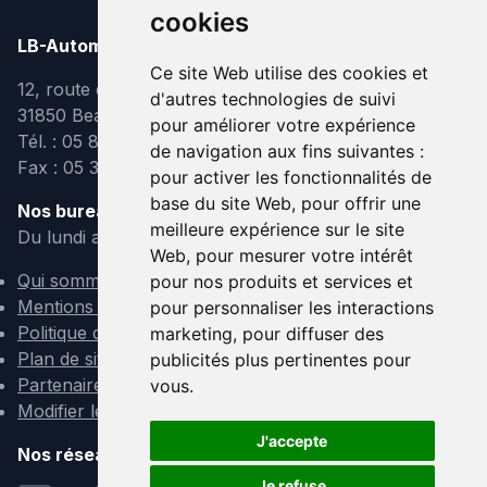
cookies
LB-Automobiles.com
Ce site Web utilise des cookies et
12, route de Lavaur
d'autres technologies de suivi
31850 Beaupuy
pour améliorer votre expérience
Tél. : 05 82 95 39 40
de navigation aux fins suivantes :
Fax : 05 31 08 10 91
pour activer les fonctionnalités de
base du site Web
,
pour offrir une
Nos bureaux sont ouverts :
meilleure expérience sur le site
Du lundi au vendredi de 9h à 12h et de 14h à 18h
Web
,
pour mesurer votre intérêt
Qui sommes-nous ?
pour nos produits et services et
Mentions légales
pour personnaliser les interactions
Politique de confidentialité
marketing
,
pour diffuser des
Plan de site
publicités plus pertinentes pour
Partenaires
vous
.
Modifier les cookies
J'accepte
Nos réseaux sociaux :
Je refuse