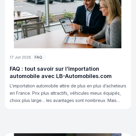
réglementation applicable au moment de son
enregistrement.
17 Jun 2026
FAQ
FAQ : tout savoir sur l’importation
automobile avec LB-Automobiles.com
L’importation automobile attire de plus en plus d’acheteurs
en France. Prix plus attractifs, véhicules mieux équipés,
choix plus large… les avantages sont nombreux. Mais
avant de se lancer, beaucoup de questions reviennent :
est-ce vraiment rentable ? Quelles sont les démarches ?
Quels sont les risques ? Peut-on importer une voiture en
toute sécurité ? Chez LB-Automobiles.com, nous