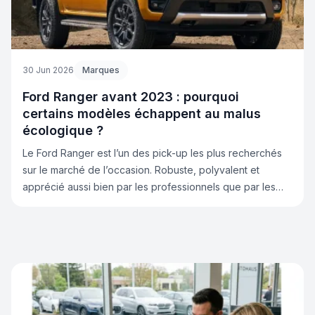
30 Jun 2026
Marques
Ford Ranger avant 2023 : pourquoi
certains modèles échappent au malus
écologique ?
Le Ford Ranger est l’un des pick-up les plus recherchés
sur le marché de l’occasion. Robuste, polyvalent et
apprécié aussi bien par les professionnels que par les
particuliers, il attire aussi pour une autre raison : certains
modèles immatriculés avant 2023 ne sont pas soumis au
malus écologique dans les mêmes conditions que des
véhicules plus récents. Mais attention : ce n’est pas
simplement parce qu’il s’agit d’un Ford Ranger. En réalité,
tout dépend de la date de première immatriculation, de la
catégorie du véhicule sur la carte grise et de la