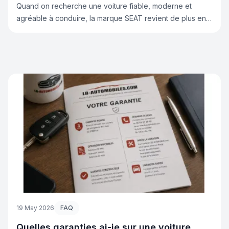
Quand on recherche une voiture fiable, moderne et
agréable à conduire, la marque SEAT revient de plus en
plus souvent dans les résultats. Depuis plusieurs années,
SEAT s’impose comme une référence grâce à ses
véhicules au design dynamique, à leur excellent rapport
qualité/prix et à leurs technologies modernes. Chez Lb-
Automobiles.com, nous accompagnons chaque jour des
clients à la recherche de véhicules SEAT récents, bien
équipés et au meilleur tarif. Grâce à notre expertise dans
l’importation automobile, Lb-Automobiles.com permet
d’accéder à des modèles souvent mieux optionnés et
plus avantageux que sur le marché français classique.
19 May 2026
FAQ
Quelles garanties ai-je sur une voiture