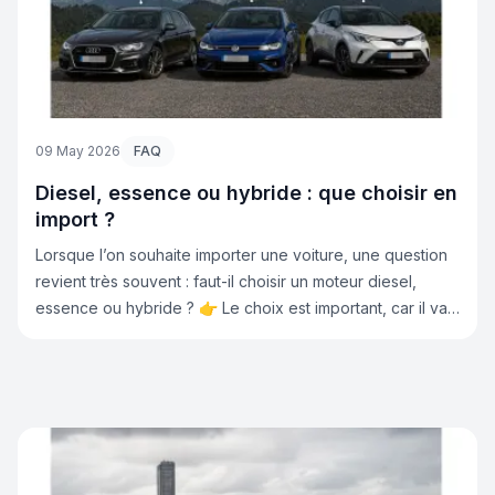
09 May 2026
FAQ
Diesel, essence ou hybride : que choisir en
import ?
Lorsque l’on souhaite importer une voiture, une question
revient très souvent : faut-il choisir un moteur diesel,
essence ou hybride ? 👉 Le choix est important, car il va
impacter : votre budget votre consommation votre usage
au quotidien la revente du véhicule Chez Lb-
Automobiles.com, c’est d’ailleurs une des premières
questions posées par les clients avant d’importer leur
voiture. Voici un guide simple pour faire le bon choix.