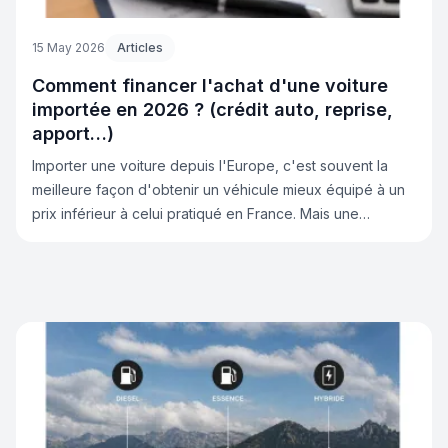
15 May 2026
Articles
Comment financer l'achat d'une voiture
importée en 2026 ? (crédit auto, reprise,
apport…)
Importer une voiture depuis l'Europe, c'est souvent la
meilleure façon d'obtenir un véhicule mieux équipé à un
prix inférieur à celui pratiqué en France. Mais une
question revient systématiquement chez les clients de Lb-
Automobiles.com : comment financer cet achat ? Bonne
nouvelle : les solutions de financement pour une voiture
importée sont nombreuses, accessibles, et parfois même
plus avantageuses qu'en concession classique. Dans ce
guide complet, Lb-Automobiles.com vous explique tout
sur les options de financement disponibles en 2026 pour
l'achat d'un véhicule importé.