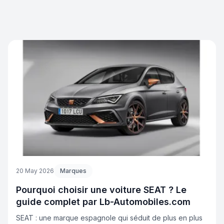
ou d'accéder à un parc de véhicules plus récent, les
avantages sont nombreux. Cependant, importer un
véhicule ne s'improvise pas. Entre les démarches
administratives et les contrôles techniques, il est essentiel
d'être bien accompagné. Chez LB-Automobiles.com,
nous avons structuré notre service pour transformer
l'importation en une expérience simple, transparente et
sécurisée.
20 May 2026
Marques
Pourquoi choisir une voiture SEAT ? Le
guide complet par Lb-Automobiles.com
SEAT : une marque espagnole qui séduit de plus en plus