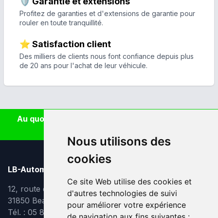
🛡️ Garantie et extensions
Profitez de garanties et d'extensions de garantie pour
rouler en toute tranquillité.
⭐ Satisfaction client
Des milliers de clients nous font confiance depuis plus
de 20 ans pour l'achat de leur véhicule.
Au quotidien, prenez les transports en commun
#SeDéplacerMoinsPolluer
Nous utilisons des
cookies
LB-Automobiles.com
Ce site Web utilise des cookies et
12, route de Lavaur
d'autres technologies de suivi
31850 Beaupuy
pour améliorer votre expérience
Tél. : 05 82 95 39 40
de navigation aux fins suivantes :