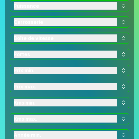
Puissance
Carrosserie
Boîte de vitesse
Portes
Prix min.
Prix max.
Kms min.
Kms max.
Année min.