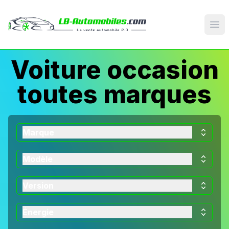
Op
Voiture occasion
toutes marques
Marque
Modèle
Version
Énergie