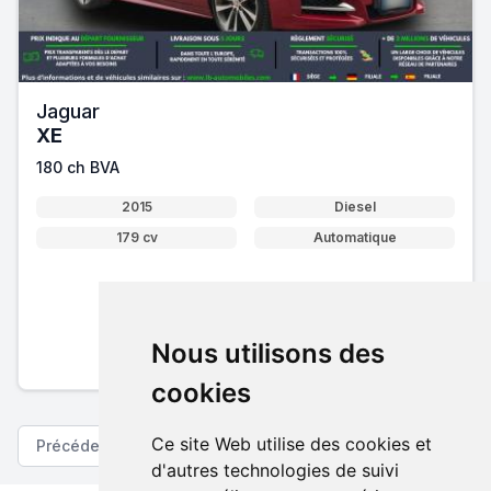
Jaguar
XE
180 ch BVA
2015
Diesel
179 cv
Automatique
12 000 €
Pack essentiel inclus
Nous utilisons des
En savoir plus sur nos tarifs
cookies
Ce site Web utilise des cookies et
Précédent
Suivant
d'autres technologies de suivi