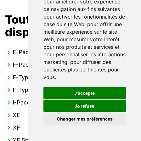
pour améliorer votre expérience
de navigation aux fins suivantes :
Toutes nos Jaguar
pour activer les fonctionnalités de
base du site Web
,
pour offrir une
disponibles
meilleure expérience sur le site
Web
,
pour mesurer votre intérêt
pour nos produits et services et
E-Pace
pour personnaliser les interactions
marketing
,
pour diffuser des
F-Pace
publicités plus pertinentes pour
F-Type Cabriolet
vous
.
F-Type Coupé
J'accepte
I-Pace
Je refuse
XE
Changer mes préférences
XF
XF Sportbreak