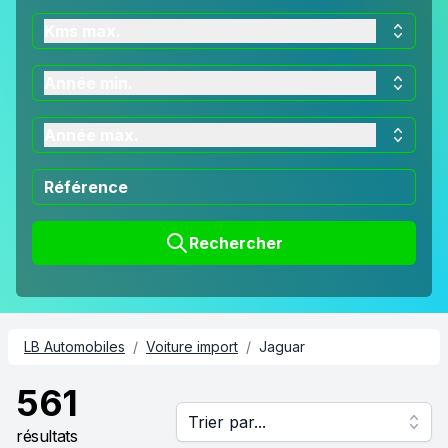
Kms max.
Année min.
Année max.
Rechercher
LB Automobiles
/
Voiture import
/
Jaguar
561
Trier par...
résultats