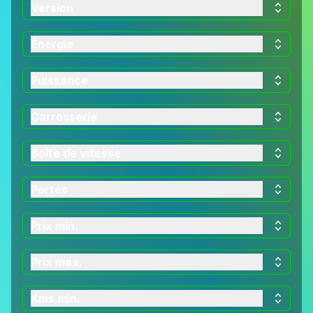
Version
Énergie
Puissance
Carrosserie
Boîte de vitesse
Portes
Prix min.
Prix max.
Kms min.