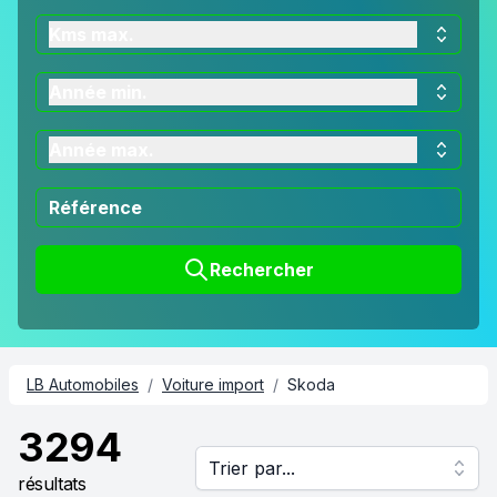
Kms max.
Année min.
Année max.
Rechercher
LB Automobiles
/
Voiture import
/
Skoda
3294
Trier par...
résultats