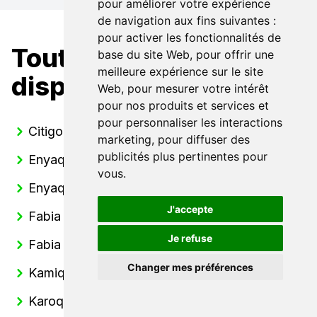
pour améliorer votre expérience
de navigation aux fins suivantes :
pour activer les fonctionnalités de
Toutes nos Skoda
base du site Web
,
pour offrir une
meilleure expérience sur le site
disponibles
Web
,
pour mesurer votre intérêt
pour nos produits et services et
pour personnaliser les interactions
Citigo
marketing
,
pour diffuser des
publicités plus pertinentes pour
Enyaq
vous
.
Enyaq Coupé
J'accepte
Fabia
Je refuse
Fabia Combi
Changer mes préférences
Kamiq
Karoq