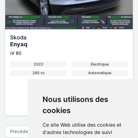
Skoda
Enyaq
iV 80
2022
Électrique
265 cv
Automatique
32 876 €
Nous utilisons des
Pack essentiel inclus
En savoir plus sur nos tarifs
cookies
Ce site Web utilise des cookies et
Précédent
Suivant
d'autres technologies de suivi