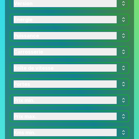
Version
Énergie
Puissance
Carrosserie
Boîte de vitesse
Portes
Prix min.
Prix max.
Kms min.