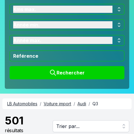
Kms max.
Année min.
Année max.
Rechercher
LB Automobiles
/
Voiture import
/
Audi
/
Q3
501
Trier par...
résultats