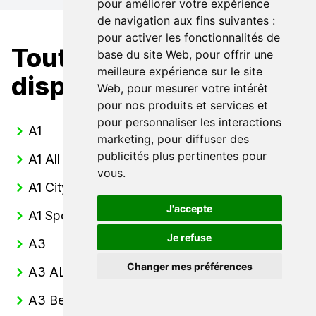
pour améliorer votre expérience
de navigation aux fins suivantes :
pour activer les fonctionnalités de
Toutes nos Audi
base du site Web
,
pour offrir une
meilleure expérience sur le site
disponibles
Web
,
pour mesurer votre intérêt
pour nos produits et services et
pour personnaliser les interactions
A1
marketing
,
pour diffuser des
publicités plus pertinentes pour
A1 All Street
vous
.
A1 CityCarver
J'accepte
A1 Sportback
Je refuse
A3
Changer mes préférences
A3 ALLSTREET
A3 Berline