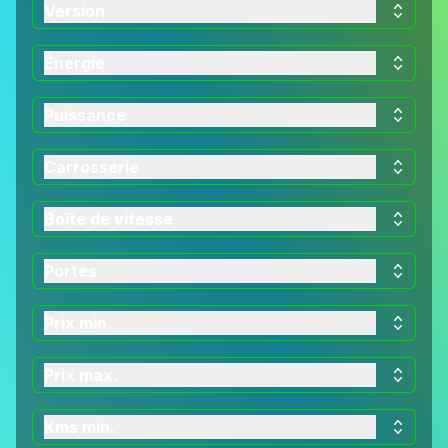
Version
Énergie
Puissance
Carrosserie
Boîte de vitesse
Portes
Prix min.
Prix max.
Kms min.