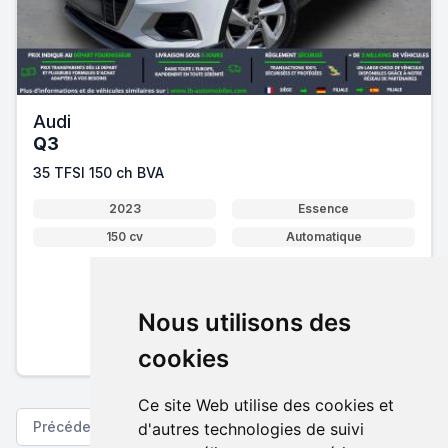
Audi
Q3
35 TFSI 150 ch BVA
2023
Essence
150 cv
Automatique
25 480 €
Nous utilisons des
Pack essentiel inclus
En savoir plus sur nos tarifs
cookies
Ce site Web utilise des cookies et
Précédent
Suivant
d'autres technologies de suivi