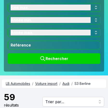
Kms max.
Année min.
Année max.
Rechercher
LB Automobiles
/
Voiture import
/
Audi
/
S3 Berline
59
Trier par...
résultats