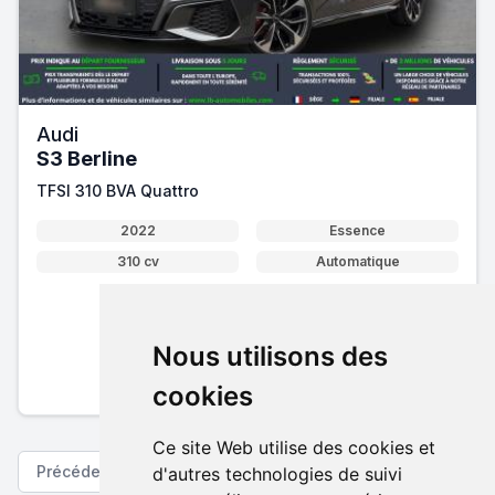
Audi
S3 Berline
TFSI 310 BVA Quattro
2022
Essence
310 cv
Automatique
36 990 €
Nous utilisons des
Pack essentiel inclus
En savoir plus sur nos tarifs
cookies
Ce site Web utilise des cookies et
Précédent
Suivant
d'autres technologies de suivi