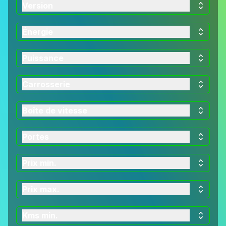
Version
Énergie
Puissance
Carrosserie
Boîte de vitesse
Portes
Prix min.
Prix max.
Kms min.