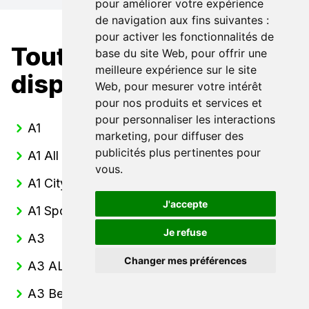
pour améliorer votre expérience
de navigation aux fins suivantes :
pour activer les fonctionnalités de
Toutes nos Audi
base du site Web
,
pour offrir une
meilleure expérience sur le site
disponibles
Web
,
pour mesurer votre intérêt
pour nos produits et services et
pour personnaliser les interactions
A1
marketing
,
pour diffuser des
publicités plus pertinentes pour
A1 All Street
vous
.
A1 CityCarver
J'accepte
A1 Sportback
Je refuse
A3
Changer mes préférences
A3 ALLSTREET
A3 Berline