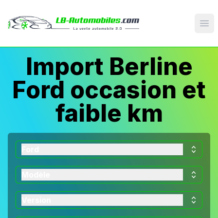
Op
Import Berline
Ford occasion et
faible km
Ford
Modèle
Version