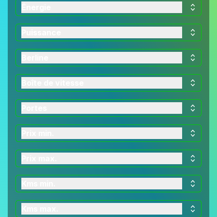
Énergie
Puissance
Berline
Boîte de vitesse
Portes
Prix min.
Prix max.
Kms min.
Kms max.