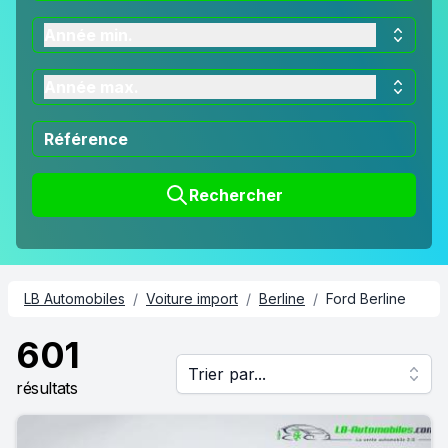
Année min.
Année max.
Rechercher
LB Automobiles
/
Voiture import
/
Berline
/
Ford Berline
601
Trier par...
résultats