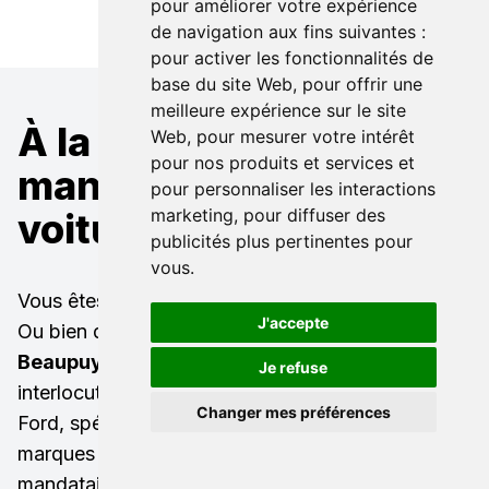
pour améliorer votre expérience
de navigation aux fins suivantes :
pour activer les fonctionnalités de
base du site Web
,
pour offrir une
meilleure expérience sur le site
À la recherche d'un
Web
,
pour mesurer votre intérêt
pour nos produits et services et
mandataire pour une
pour personnaliser les interactions
marketing
,
pour diffuser des
voiture Ford ?
publicités plus pertinentes pour
vous
.
Vous êtes à la recherche d'un
Ford neuf remisé
?
J'accepte
Ou bien d'une
Ford occasion à Toulouse
Beaupuy
(31850) ? LB Automobiles est votre
Je refuse
interlocuteur privilégié ! Nous sommes mandataire
Changer mes préférences
Ford, spécialisé dans l'import auto toutes
marques (mandataire Audi, mandataire Mercedes,
mandataire BMW, mandataire Volkswagen..).