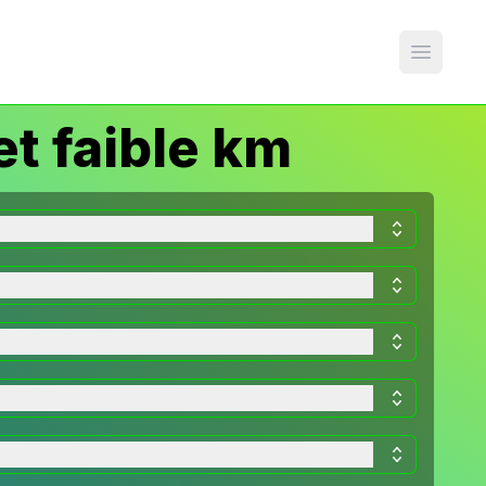
Open m
et faible km