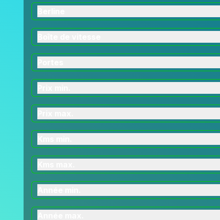
Berline
Boîte de vitesse
Portes
Prix min.
Prix max.
Kms min.
Kms max.
Année min.
Année max.