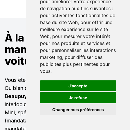
pour améliorer votre expérience
de navigation aux fins suivantes :
pour activer les fonctionnalités de
base du site Web
,
pour offrir une
meilleure expérience sur le site
À la recherche d'un
Web
,
pour mesurer votre intérêt
pour nos produits et services et
mandataire pour une
pour personnaliser les interactions
marketing
,
pour diffuser des
voiture Mini ?
publicités plus pertinentes pour
vous
.
Vous êtes à la recherche d'un
Mini neuf remisé
?
J'accepte
Ou bien d'une
Mini occasion à Toulouse
Beaupuy
(31850) ? LB Automobiles est votre
Je refuse
interlocuteur privilégié ! Nous sommes mandataire
Changer mes préférences
Mini, spécialisé dans l'import auto toutes marques
(mandataire Audi, mandataire Mercedes,
mandataire BMW, mandataire Volkswagen..).