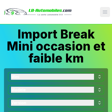
Op
Import Break
Mini occasion et
faible km
Mini
Modèle
Version