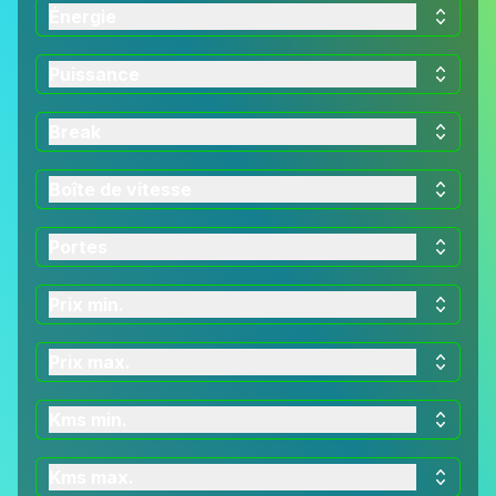
Énergie
Puissance
Break
Boîte de vitesse
Portes
Prix min.
Prix max.
Kms min.
Kms max.