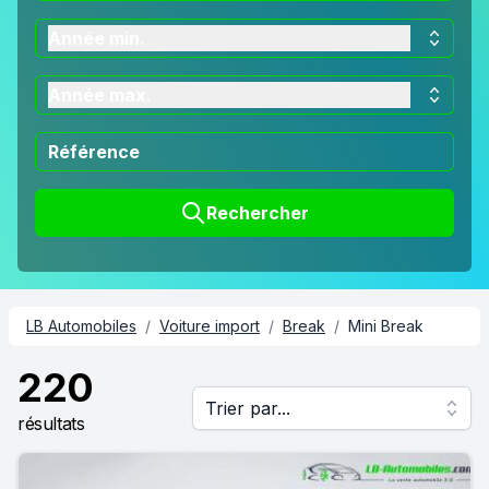
Année min.
Année max.
Rechercher
LB Automobiles
/
Voiture import
/
Break
/
Mini Break
220
Trier par...
résultats