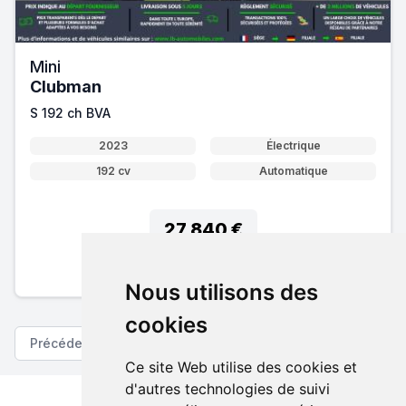
Mini
Clubman
S 192 ch BVA
2023
Électrique
192 cv
Automatique
27 840 €
Pack essentiel inclus
En savoir plus sur nos tarifs
Nous utilisons des
cookies
Précédent
Suivant
Ce site Web utilise des cookies et
d'autres technologies de suivi