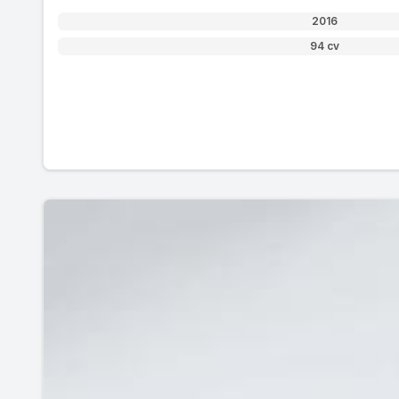
2016
94 cv