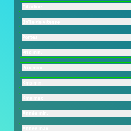
Citadine
Boîte de vitesse
Portes
Prix min.
Prix max.
Kms min.
Kms max.
Année min.
Année max.