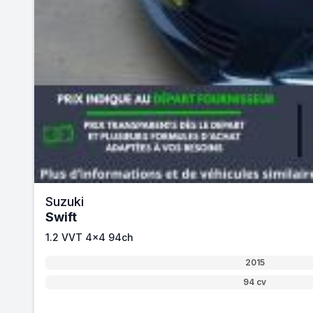
Suzuki
Swift
1.2 VVT 4x4 94ch
2015
94 cv