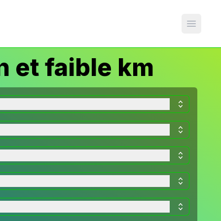
Open m
 et faible km