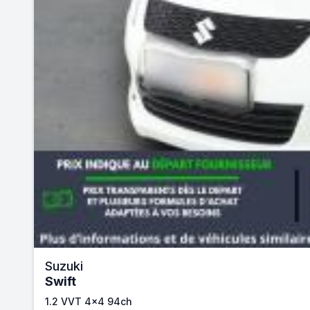
Suzuki
Swift
1.2 VVT 4x4 94ch