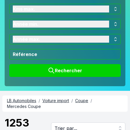
Kms max.
Année min.
Année max.
Rechercher
LB Automobiles
/
Voiture import
/
Coupe
/
Mercedes Coupe
1253
Trier par...