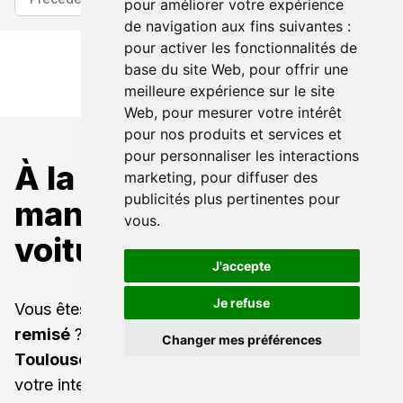
pour améliorer votre expérience
de navigation aux fins suivantes :
pour activer les fonctionnalités de
base du site Web
,
pour offrir une
meilleure expérience sur le site
Web
,
pour mesurer votre intérêt
pour nos produits et services et
pour personnaliser les interactions
À la recherche d'un
marketing
,
pour diffuser des
publicités plus pertinentes pour
mandataire pour une
vous
.
voiture Mercedes ?
J'accepte
Je refuse
Vous êtes à la recherche d'un
Mercedes neuf
remisé
? Ou bien d'une
Mercedes occasion à
Changer mes préférences
Toulouse Beaupuy
(31850) ? LB Automobiles est
votre interlocuteur privilégié ! Nous sommes