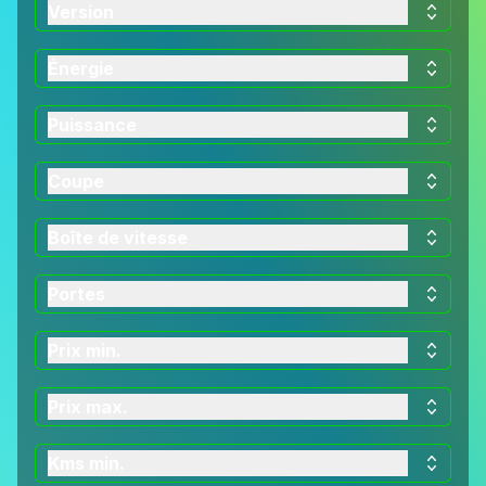
Version
Énergie
Puissance
Coupe
Boîte de vitesse
Portes
Prix min.
Prix max.
Kms min.