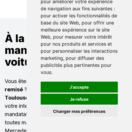
pour améliorer votre expérience
de navigation aux fins suivantes :
pour activer les fonctionnalités de
base du site Web
,
pour offrir une
meilleure expérience sur le site
À la recherche d'un
Web
,
pour mesurer votre intérêt
pour nos produits et services et
mandataire pour une
pour personnaliser les interactions
marketing
,
pour diffuser des
voiture Subaru ?
publicités plus pertinentes pour
vous
.
Vous êtes à la recherche d'un
Subaru neuf
J'accepte
remisé
? Ou bien d'une
Subaru occasion à
Toulouse Beaupuy
(31850) ? LB Automobiles est
Je refuse
votre interlocuteur privilégié ! Nous sommes
Changer mes préférences
mandataire Subaru, spécialisé dans l'import auto
toutes marques (mandataire Audi, mandataire
Mercedes, mandataire BMW, mandataire