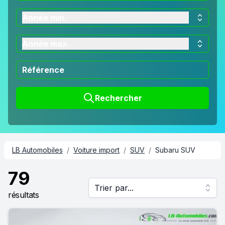
Année min.
Année max.
Rechercher
LB Automobiles
/
Voiture import
/
SUV
/
Subaru SUV
79
Trier par...
résultats