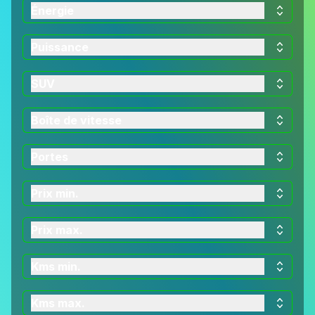
Énergie
Puissance
SUV
Boîte de vitesse
Portes
Prix min.
Prix max.
Kms min.
Kms max.