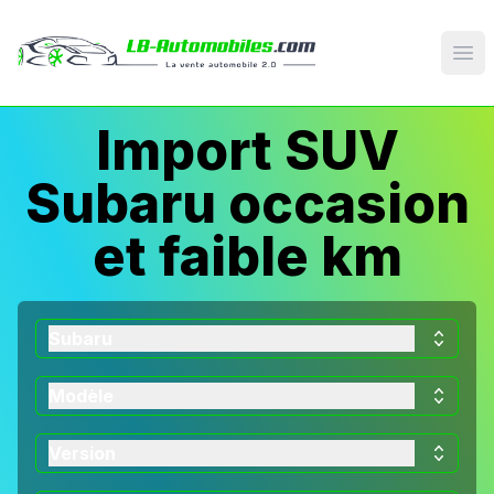
Op
Import SUV
Subaru occasion
et faible km
Subaru
Modèle
Version