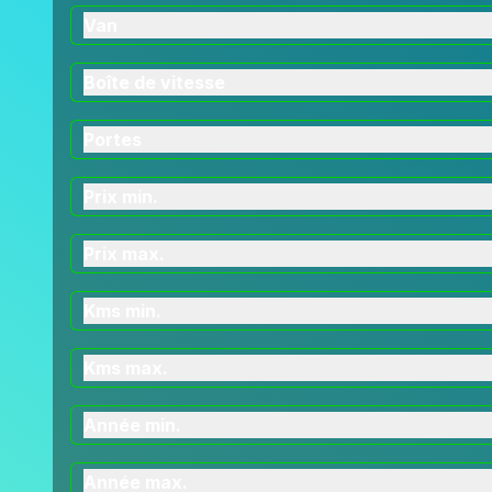
Van
Boîte de vitesse
Portes
Prix min.
Prix max.
Kms min.
Kms max.
Année min.
Année max.