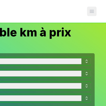
Open m
ble km à prix