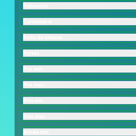
Puissance
Carrosserie
Boîte de vitesse
Portes
Prix min.
Prix max.
Kms min.
Kms max.
Année min.