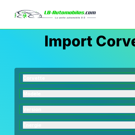
Import Corve
Corvette
Modèle
Version
Énergie