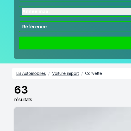
Année max.
LB Automobiles
/
Voiture import
/
Corvette
63
résultats