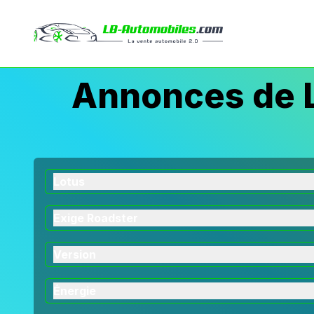
Annonces de L
Lotus
Exige Roadster
Version
Énergie