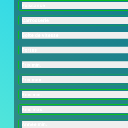
Puissance
Carrosserie
Boîte de vitesse
Portes
Prix min.
Prix max.
Kms min.
Kms max.
Année min.