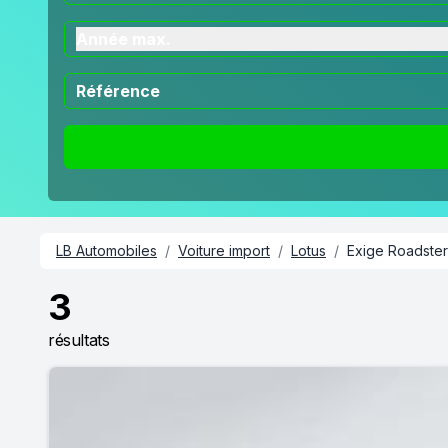
Année max.
LB Automobiles
/
Voiture import
/
Lotus
/
Exige Roadster
3
résultats