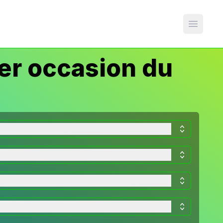
Open m
er occasion du