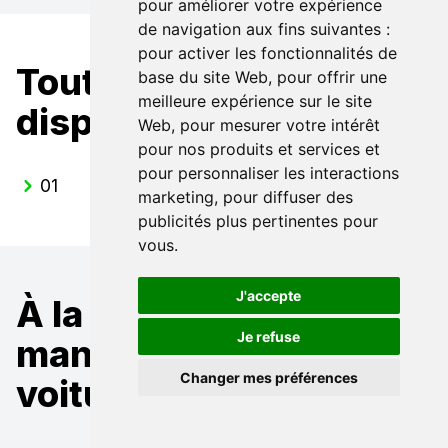
pour améliorer votre expérience
de navigation aux fins suivantes :
pour activer les fonctionnalités de
Toutes nos Lynk & Co
base du site Web
,
pour offrir une
meilleure expérience sur le site
disponibles
Web
,
pour mesurer votre intérêt
pour nos produits et services et
pour personnaliser les interactions
01
marketing
,
pour diffuser des
publicités plus pertinentes pour
vous
.
J'accepte
À la recherche d'un
Je refuse
mandataire pour une
Changer mes préférences
voiture Lynk & Co ?