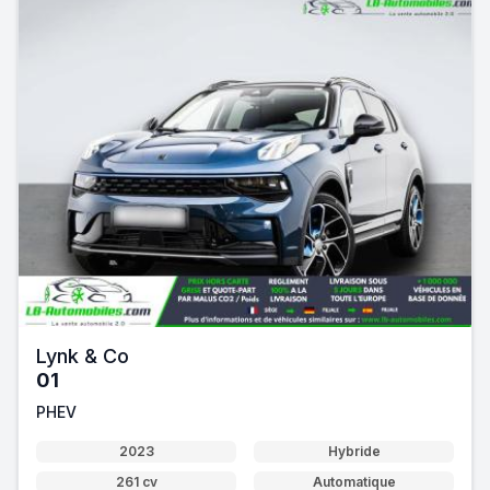
Lynk & Co
01
PHEV
2023
Hybride
261 cv
Automatique