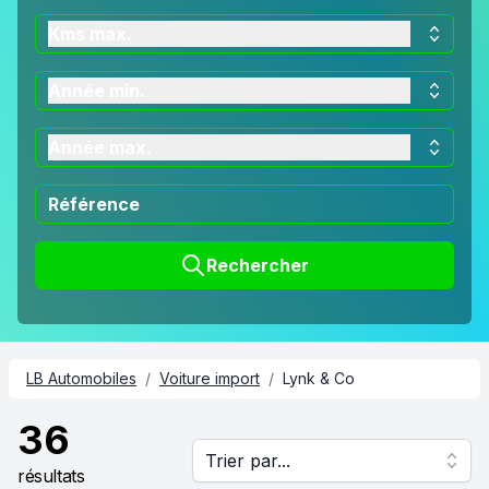
Kms max.
Année min.
Année max.
Rechercher
LB Automobiles
/
Voiture import
/
Lynk & Co
36
Trier par...
résultats