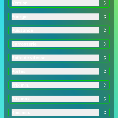
Version
Énergie
Puissance
Carrosserie
Boîte de vitesse
Portes
Prix min.
Prix max.
Kms min.