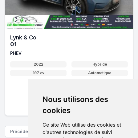
Lynk & Co
01
PHEV
2022
Hybride
197 cv
Automatique
20 660 €
Nous utilisons des
Pack essentiel inclus
En savoir plus sur nos tarifs
cookies
Ce site Web utilise des cookies et
Précédent
Suivant
d'autres technologies de suivi