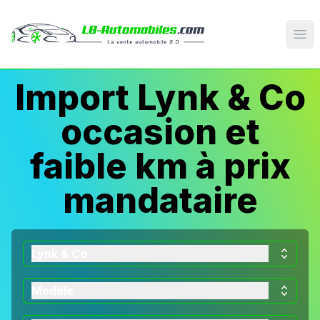
Op
Import Lynk & Co
occasion et
faible km à prix
mandataire
Lynk & Co
Modèle