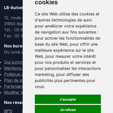
cookies
LB-Automobiles.com
Ce site Web utilise des cookies et
12, route de Lavaur
d'autres technologies de suivi
31850 Beaupuy
pour améliorer votre expérience
Tél. : 05 82 95 39 40
de navigation aux fins suivantes :
Fax : 05 31 08 10 91
pour activer les fonctionnalités de
base du site Web
,
pour offrir une
Nos bureaux sont ouverts :
meilleure expérience sur le site
Du lundi au vendredi de 9h à 12h et de 14h à 18h
Web
,
pour mesurer votre intérêt
Qui sommes-nous ?
pour nos produits et services et
Mentions légales
pour personnaliser les interactions
Politique de confidentialité
marketing
,
pour diffuser des
Plan de site
publicités plus pertinentes pour
Partenaires
vous
.
Modifier les cookies
J'accepte
Nos réseaux sociaux :
Je refuse