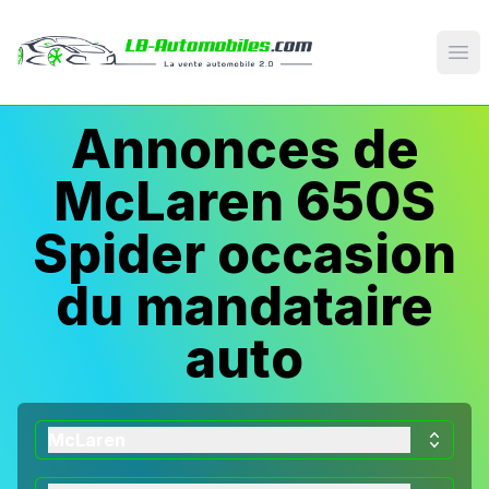
Op
Annonces de
McLaren 650S
Spider occasion
du mandataire
auto
McLaren