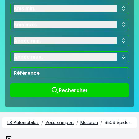
Kms min.
Kms max.
Année min.
Année max.
Rechercher
LB Automobiles
/
Voiture import
/
McLaren
/
650S Spider