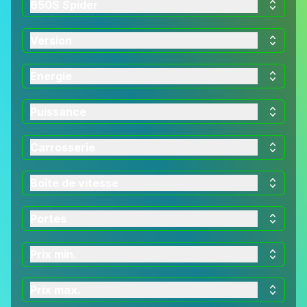
650S Spider
Version
Énergie
Puissance
Carrosserie
Boîte de vitesse
Portes
Prix min.
Prix max.