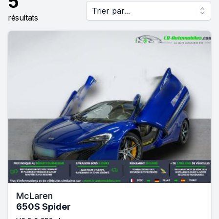
5
Trier par...
résultats
McLaren
650S Spider