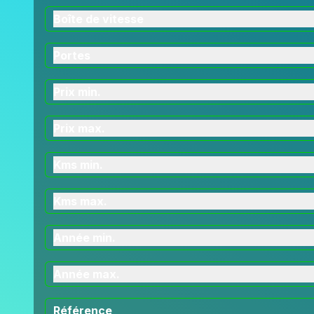
Boîte de vitesse
Portes
Prix min.
Prix max.
Kms min.
Kms max.
Année min.
Année max.