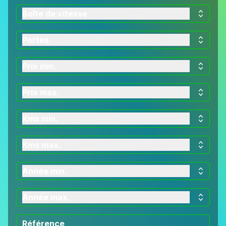
Boîte de vitesse
Portes
Prix min.
Prix max.
Kms min.
Kms max.
Année min.
Année max.