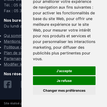
pour améliorer votre expérience
Tél. : 05 82 95 39 40
de navigation aux fins suivantes :
Fax : 05 31 08 10 91
pour activer les fonctionnalités de
base du site Web
,
pour offrir une
Nos bureaux sont ouverts :
meilleure expérience sur le site
Du lundi au vendredi de 9h à 12h et de 14h à 18h
Web
,
pour mesurer votre intérêt
Qui sommes-nous ?
pour nos produits et services et
Mentions légales
pour personnaliser les interactions
Politique de confidentialité
marketing
,
pour diffuser des
Plan de site
publicités plus pertinentes pour
Partenaires
vous
.
Modifier les cookies
J'accepte
Nos réseaux sociaux :
Je refuse
Changer mes préférences
Site réalisé par AB/CD