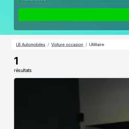
LB Automobiles
/
Voiture occasion
/
Utilitaire
1
résultats