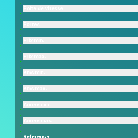
Boîte de vitesse
Portes
Prix min.
Prix max.
Kms min.
Kms max.
Année min.
Année max.