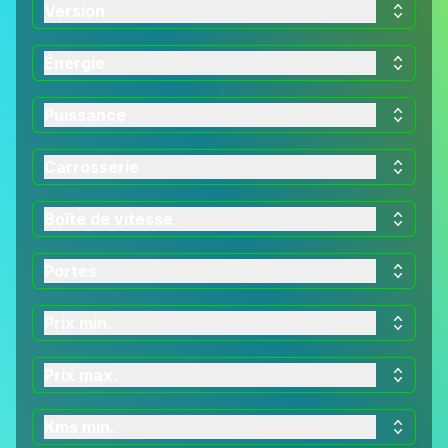
Version
Énergie
Puissance
Carrosserie
Boîte de vitesse
Portes
Prix min.
Prix max.
Kms min.