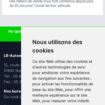
Des milliers de clients nous font confiance depuis plus
de 20 ans pour l'achat de leur véhicule.
Au quotidien, prenez les transports en commun
#SeDéplacerMoinsPolluer
Nous utilisons des
cookies
LB-Automobiles.com
Ce site Web utilise des cookies et
12, route de Lavaur
d'autres technologies de suivi
31850 Beaupuy
pour améliorer votre expérience
Tél. : 05 82 95 39 40
de navigation aux fins suivantes :
Fax : 05 31 08 10 91
pour activer les fonctionnalités de
base du site Web
,
pour offrir une
Nos bureaux sont ouverts :
meilleure expérience sur le site
Du lundi au vendredi de 9h à 12h et de 14h à 18h
Web
,
pour mesurer votre intérêt