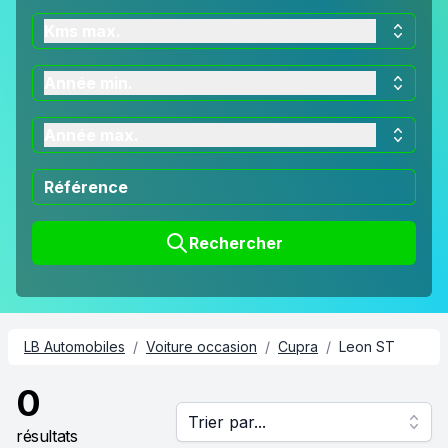
Kms max.
Année min.
Année max.
Rechercher
LB Automobiles
/
Voiture occasion
/
Cupra
/
Leon ST
0
Trier par...
résultats