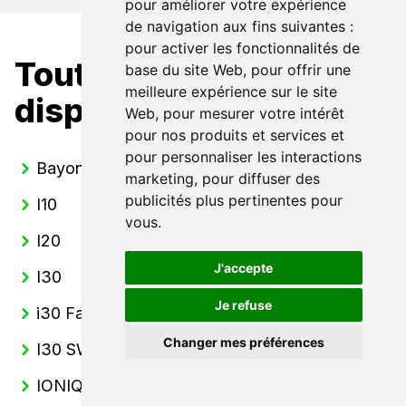
pour améliorer votre expérience
de navigation aux fins suivantes :
pour activer les fonctionnalités de
Toutes nos Hyundai
base du site Web
,
pour offrir une
meilleure expérience sur le site
disponibles
Web
,
pour mesurer votre intérêt
pour nos produits et services et
pour personnaliser les interactions
Bayon
marketing
,
pour diffuser des
publicités plus pertinentes pour
I10
vous
.
I20
J'accepte
I30
Je refuse
i30 Fastback
Changer mes préférences
I30 SW
IONIQ