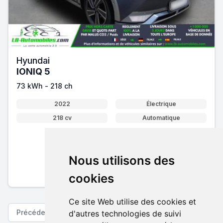
Hyundai
IONIQ 5
73 kWh - 218 ch
2022
Électrique
218 cv
Automatique
32 750 €
Nous utilisons des
Pack essentiel inclus
En savoir plus sur nos tarifs
cookies
Ce site Web utilise des cookies et
Précédent
Suivant
d'autres technologies de suivi