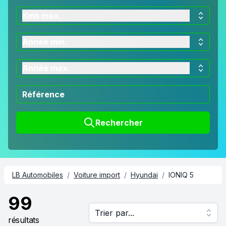
Kms max.
Année min.
Année max.
Rechercher
LB Automobiles
/
Voiture import
/
Hyundai
/
IONIQ 5
99
Trier par...
résultats