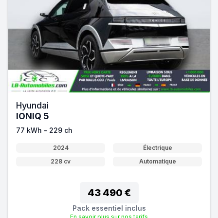
Hyundai
IONIQ 5
77 kWh - 229 ch
2024
Électrique
228 cv
Automatique
43 490 €
Pack essentiel inclus
En savoir plus sur nos tarifs