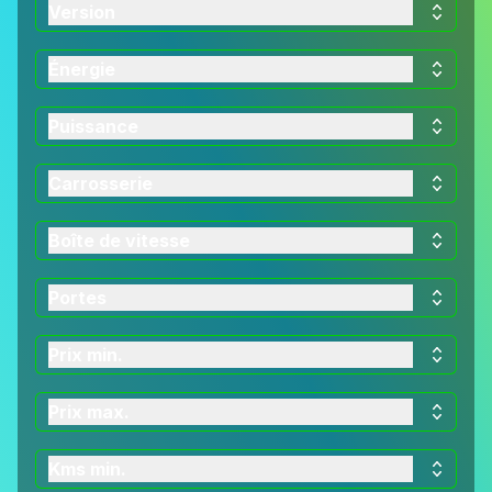
Version
Énergie
Puissance
Carrosserie
Boîte de vitesse
Portes
Prix min.
Prix max.
Kms min.