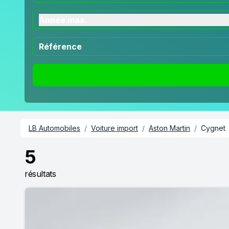
Année max.
LB Automobiles
/
Voiture import
/
Aston Martin
/
Cygnet
5
résultats