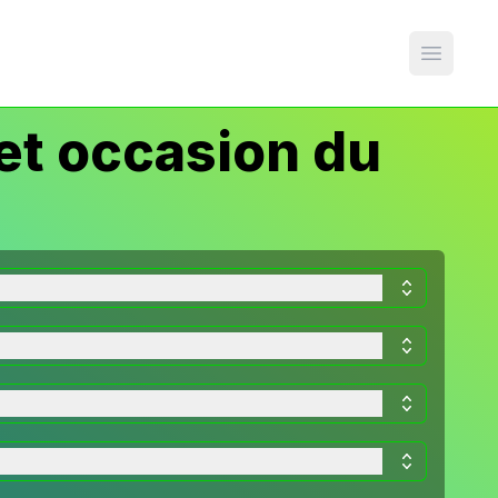
Open m
et occasion du