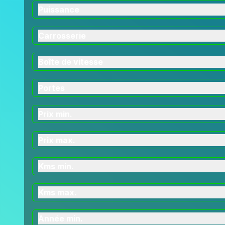
Puissance
Carrosserie
Boîte de vitesse
Portes
Prix min.
Prix max.
Kms min.
Kms max.
Année min.