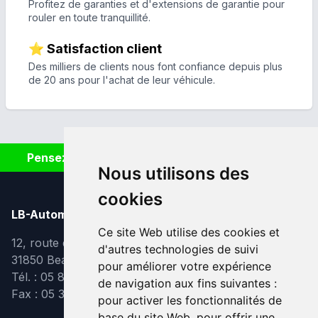
Profitez de garanties et d'extensions de garantie pour
rouler en toute tranquillité.
⭐ Satisfaction client
Des milliers de clients nous font confiance depuis plus
de 20 ans pour l'achat de leur véhicule.
Pensez à covoiturer #SeDéplacerMoinsPolluer
Nous utilisons des
cookies
LB-Automobiles.com
Ce site Web utilise des cookies et
12, route de Lavaur
d'autres technologies de suivi
31850 Beaupuy
pour améliorer votre expérience
Tél. : 05 82 95 39 40
de navigation aux fins suivantes :
Fax : 05 31 08 10 91
pour activer les fonctionnalités de
base du site Web
,
pour offrir une