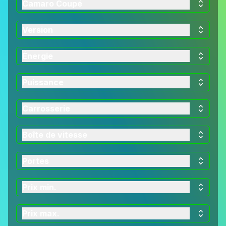
Camaro Coupé
Version
Énergie
Puissance
Carrosserie
Boîte de vitesse
Portes
Prix min.
Prix max.