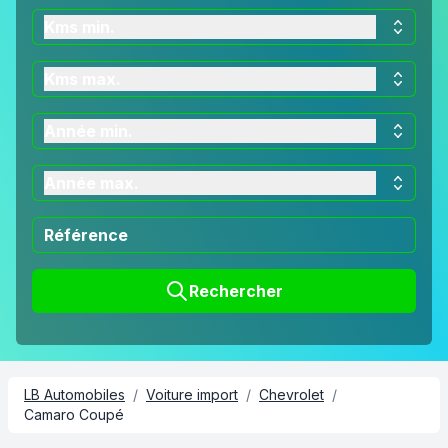
Kms min.
Kms max.
Année min.
Année max.
Rechercher
LB Automobiles
/
Voiture import
/
Chevrolet
/
Camaro Coupé