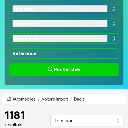
Kms max.
Année min.
Année max.
Rechercher
LB Automobiles
/
Voiture import
/
Dacia
1181
Trier par...
résultats