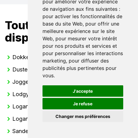
pour améliorer votre expérience
de navigation aux fins suivantes :
pour activer les fonctionnalités de
Toutes nos Dacia
base du site Web
,
pour offrir une
meilleure expérience sur le site
disponibles
Web
,
pour mesurer votre intérêt
pour nos produits et services et
pour personnaliser les interactions
Dokker
marketing
,
pour diffuser des
publicités plus pertinentes pour
Duster
vous
.
Jogger
J'accepte
Lodgy
Je refuse
Logan
Changer mes préférences
Logan MCV
Sandero