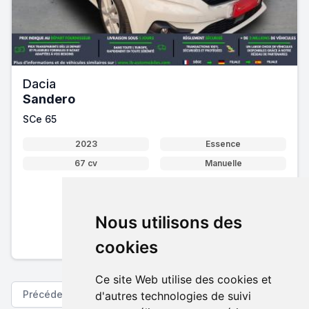
Dacia
Sandero
SCe 65
2023
Essence
67 cv
Manuelle
12 300 €
Nous utilisons des
Pack essentiel inclus
En savoir plus sur nos tarifs
cookies
Ce site Web utilise des cookies et
Précédent
Suivant
d'autres technologies de suivi