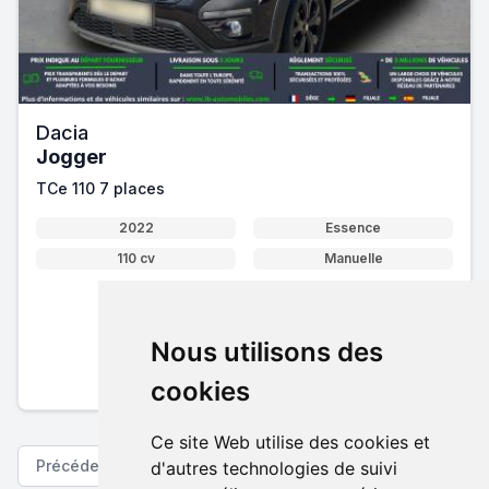
Dacia
Jogger
TCe 110 7 places
2022
Essence
110 cv
Manuelle
18 480 €
Nous utilisons des
Pack essentiel inclus
En savoir plus sur nos tarifs
cookies
Ce site Web utilise des cookies et
Précédent
Suivant
d'autres technologies de suivi