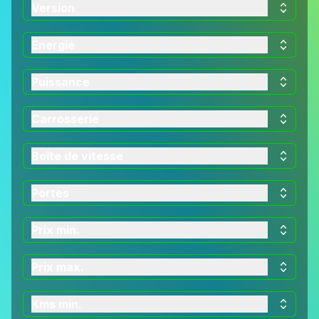
Version
Énergie
Puissance
Carrosserie
Boîte de vitesse
Portes
Prix min.
Prix max.
Kms min.