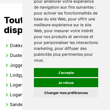
pour améliorer votre expérience
de navigation aux fins suivantes :
pour activer les fonctionnalités de
Toutes nos Dacia
base du site Web
,
pour offrir une
meilleure expérience sur le site
disponibles
Web
,
pour mesurer votre intérêt
pour nos produits et services et
pour personnaliser les interactions
Dokker
marketing
,
pour diffuser des
publicités plus pertinentes pour
Duster
vous
.
Jogger
J'accepte
Lodgy
Je refuse
Logan
Changer mes préférences
Logan MCV
Sandero