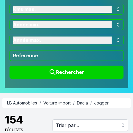
Kms max.
Année min.
Année max.
Rechercher
LB Automobiles
/
Voiture import
/
Dacia
/
Jogger
154
Trier par...
résultats