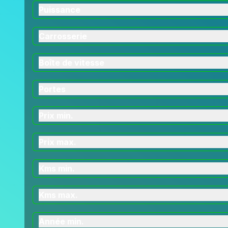
Puissance
Carrosserie
Boîte de vitesse
Portes
Prix min.
Prix max.
Kms min.
Kms max.
Année min.