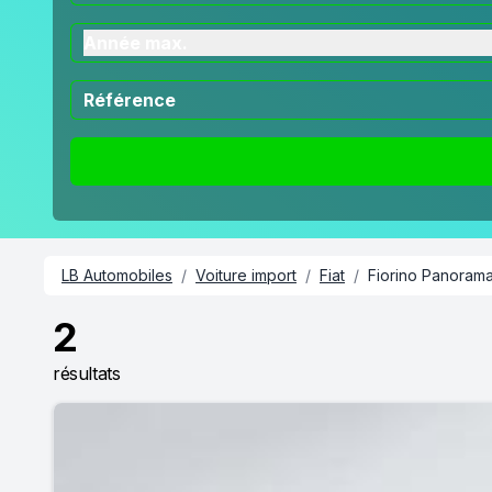
Année max.
LB Automobiles
/
Voiture import
/
Fiat
/
Fiorino Panoram
2
résultats