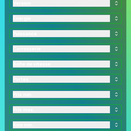
Version
Énergie
Puissance
Carrosserie
Boîte de vitesse
Portes
Prix min.
Prix max.
Kms min.