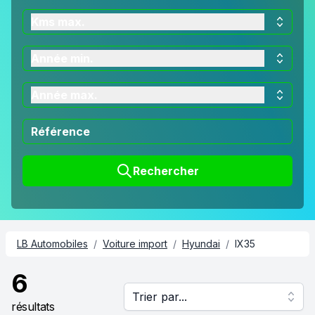
Kms max.
Année min.
Année max.
Rechercher
LB Automobiles
/
Voiture import
/
Hyundai
/
IX35
6
Trier par...
résultats