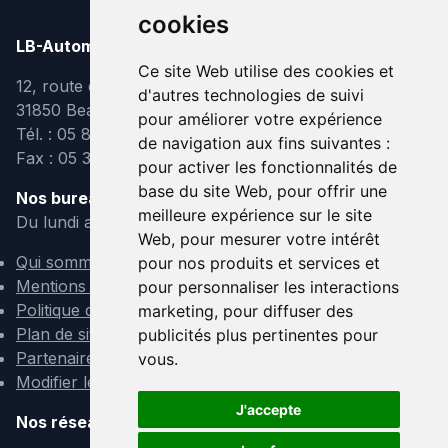
cookies
LB-Automobiles.com
Ce site Web utilise des cookies et
12, route de Lavaur
d'autres technologies de suivi
31850 Beaupuy
pour améliorer votre expérience
Tél. : 05 82 95 39 40
de navigation aux fins suivantes :
Fax : 05 31 08 10 91
pour activer les fonctionnalités de
base du site Web
,
pour offrir une
Nos bureaux sont ouverts :
meilleure expérience sur le site
Du lundi au vendredi de 9h à 12h et de 14h à 18h
Web
,
pour mesurer votre intérêt
Qui sommes-nous ?
pour nos produits et services et
Mentions légales
pour personnaliser les interactions
Politique de confidentialité
marketing
,
pour diffuser des
Plan de site
publicités plus pertinentes pour
Partenaires
vous
.
Modifier les cookies
J'accepte
Nos réseaux sociaux :