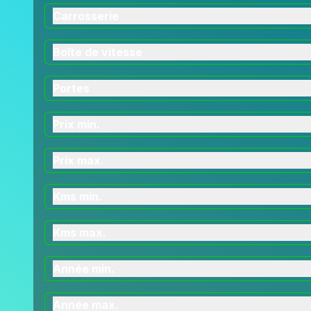
Carrosserie
Boîte de vitesse
Portes
Prix min.
Prix max.
Kms min.
Kms max.
Année min.
Année max.