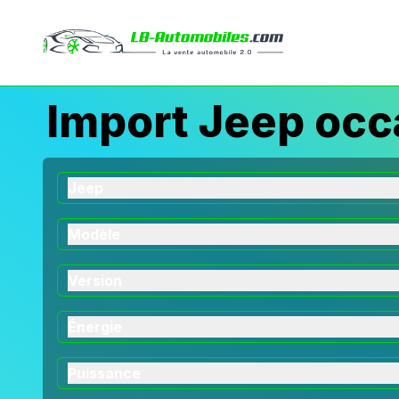
Import Jeep occa
Jeep
Modèle
Version
Énergie
Puissance