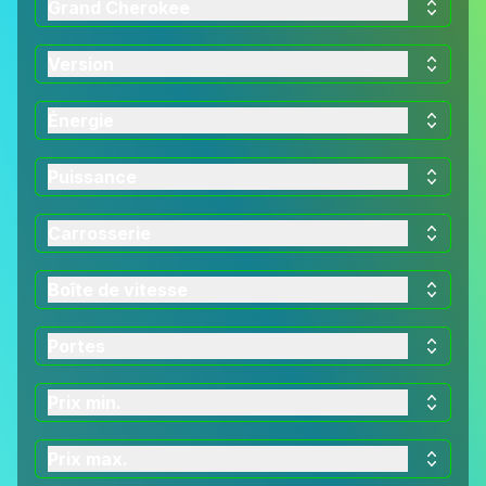
Grand Cherokee
Version
Énergie
Puissance
Carrosserie
Boîte de vitesse
Portes
Prix min.
Prix max.