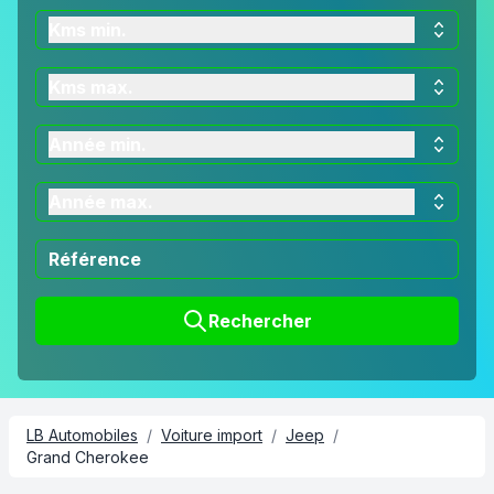
Kms min.
Kms max.
Année min.
Année max.
Rechercher
LB Automobiles
/
Voiture import
/
Jeep
/
Grand Cherokee