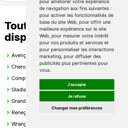
pour améliorer votre expérience
de navigation aux fins suivantes :
pour activer les fonctionnalités de
base du site Web
,
pour offrir une
Toutes nos Jeep
meilleure expérience sur le site
disponibles
Web
,
pour mesurer votre intérêt
pour nos produits et services et
pour personnaliser les interactions
Avenger
marketing
,
pour diffuser des
publicités plus pertinentes pour
Cherokee
vous
.
Compass
J'accepte
Gladiator
Je refuse
Grand Cherokee
Changer mes préférences
Renegade
Wrangler