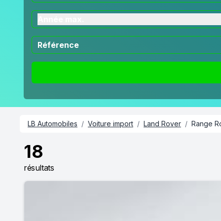
Année max.
LB Automobiles
/
Voiture import
/
Land Rover
/
Range Ro
18
résultats