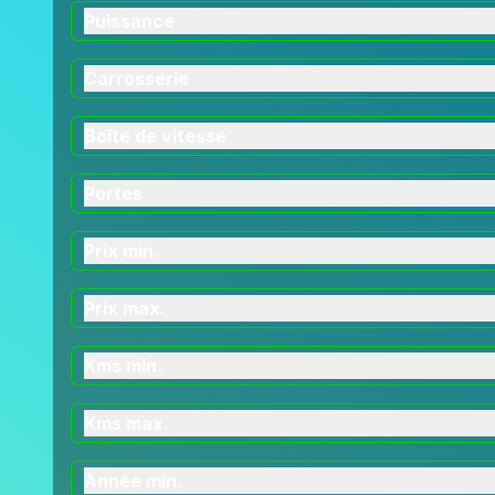
Puissance
Carrosserie
Boîte de vitesse
Portes
Prix min.
Prix max.
Kms min.
Kms max.
Année min.