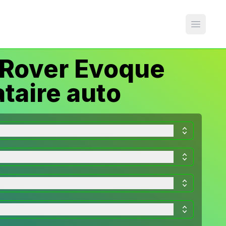
Open m
 Rover Evoque
taire auto