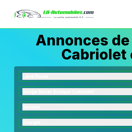
Annonces de 
Cabriolet
Land Rover
Range Rover Evoque Cabriolet
Version
Énergie