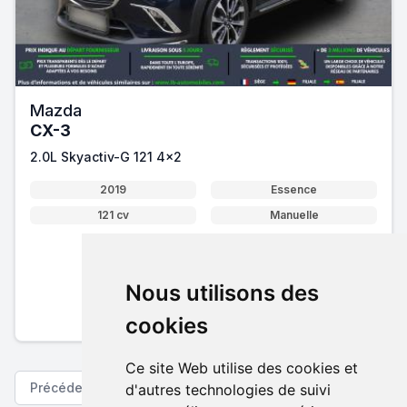
Mazda
CX-3
2.0L Skyactiv-G 121 4x2
2019
Essence
121 cv
Manuelle
16 880 €
Nous utilisons des
Pack essentiel inclus
En savoir plus sur nos tarifs
cookies
Ce site Web utilise des cookies et
Précédent
Suivant
d'autres technologies de suivi