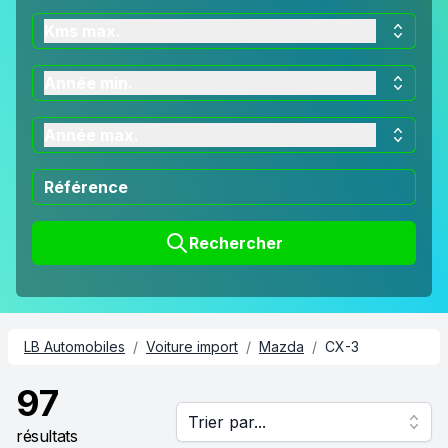
Kms max.
Année min.
Année max.
Rechercher
LB Automobiles
/
Voiture import
/
Mazda
/
CX-3
97
Trier par...
résultats