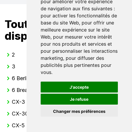
pour améliorer votre expérience
de navigation aux fins suivantes :
pour activer les fonctionnalités de
Toutes nos Mazda
base du site Web
,
pour offrir une
meilleure expérience sur le site
disponibles
Web
,
pour mesurer votre intérêt
pour nos produits et services et
pour personnaliser les interactions
2
marketing
,
pour diffuser des
publicités plus pertinentes pour
3
vous
.
6 Berline
J'accepte
6 Break
Je refuse
CX-3
Changer mes préférences
CX-30
CX-5