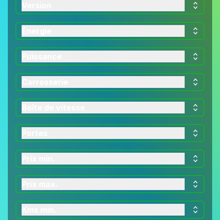
Version
Énergie
Puissance
Carrosserie
Boîte de vitesse
Portes
Prix min.
Prix max.
Kms min.