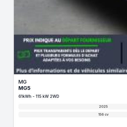
MG
MG5
61kWh - 115 kW 2WD
2025
156 cv