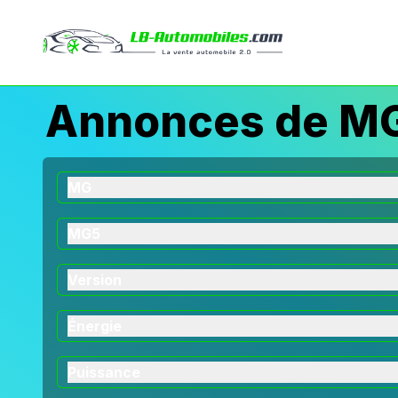
Annonces de MG
MG
MG5
Version
Énergie
Puissance