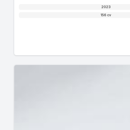
2023
156 cv