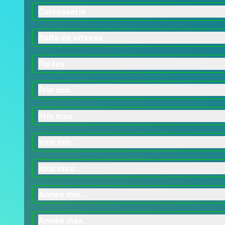
Carrosserie
Boîte de vitesse
Portes
Prix min.
Prix max.
Kms min.
Kms max.
Année min.
Année max.