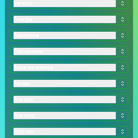
Version
Énergie
Puissance
Carrosserie
Boîte de vitesse
Portes
Prix min.
Prix max.
Kms min.