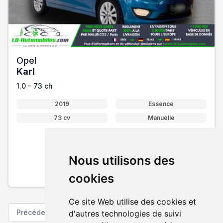
Opel
Karl
1.0 - 73 ch
2019
Essence
73 cv
Manuelle
11 895 €
Nous utilisons des
Pack essentiel inclus
En savoir plus sur nos tarifs
cookies
Ce site Web utilise des cookies et
Précédent
Suivant
d'autres technologies de suivi