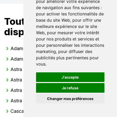
pour améliorer votre expérience
de navigation aux fins suivantes :
pour activer les fonctionnalités de
Toutes nos Opel
base du site Web
,
pour offrir une
meilleure expérience sur le site
disponibles
Web
,
pour mesurer votre intérêt
pour nos produits et services et
pour personnaliser les interactions
Adam
marketing
,
pour diffuser des
publicités plus pertinentes pour
Adam Rocks
vous
.
Astra
J'accepte
Astra Electrique
Je refuse
Astra Sports Tourer
Changer mes préférences
Astra Sports Tourer Electrique
Cascada