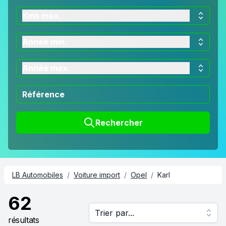
Kms max.
Année min.
Année max.
Rechercher
LB Automobiles
/
Voiture import
/
Opel
/
Karl
62
Trier par...
résultats