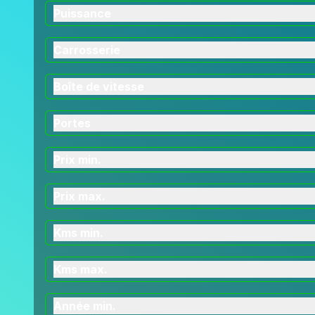
Puissance
Carrosserie
Boîte de vitesse
Portes
Prix min.
Prix max.
Kms min.
Kms max.
Année min.