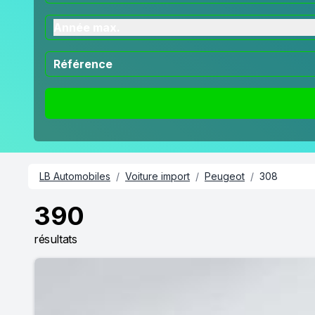
Année max.
LB Automobiles
/
Voiture import
/
Peugeot
/
308
390
résultats