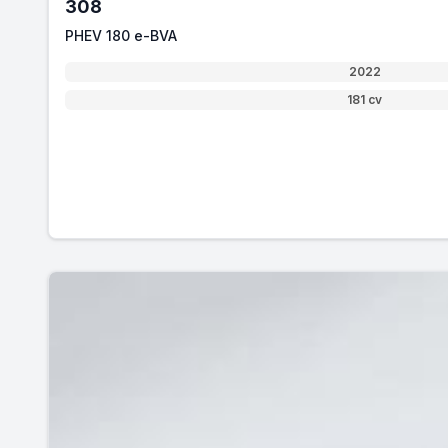
308
PHEV 180 e-BVA
2022
181 cv