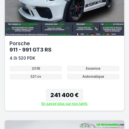
Porsche
911 - 991 GT3 RS
4.0i 520 PDK
2018
Essence
521 cv
Automatique
241 400 €
En savoir plus sur nos tarifs