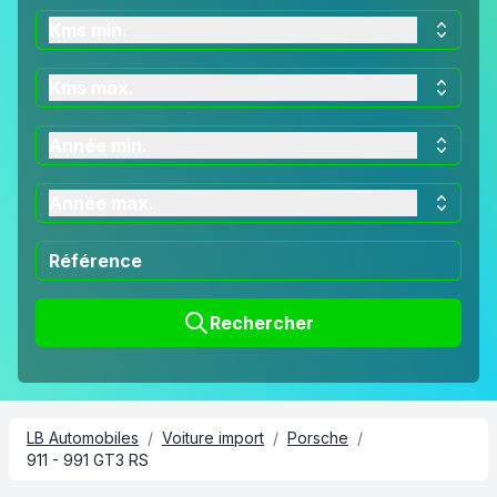
Kms min.
Kms max.
Année min.
Année max.
Rechercher
LB Automobiles
/
Voiture import
/
Porsche
/
911 - 991 GT3 RS