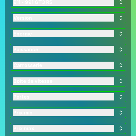
911 - 991 GT3 RS
Version
Énergie
Puissance
Carrosserie
Boîte de vitesse
Portes
Prix min.
Prix max.