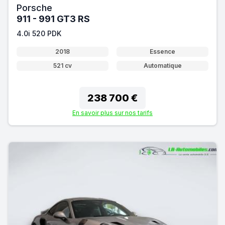
Porsche
911 - 991 GT3 RS
4.0i 520 PDK
2018
Essence
521 cv
Automatique
238 700 €
En savoir plus sur nos tarifs