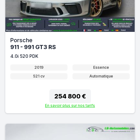
Porsche
911 - 991 GT3 RS
4.0i 520 PDK
2019
Essence
521 cv
Automatique
254 800 €
En savoir plus sur nos tarifs