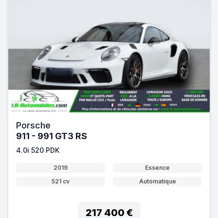
Porsche
911 - 991 GT3 RS
4.0i 520 PDK
2019
Essence
521 cv
Automatique
217 400 €