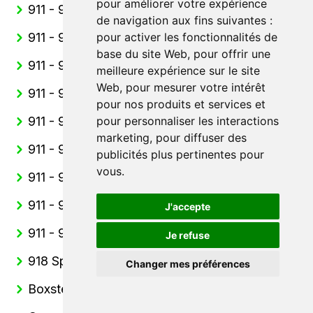
pour améliorer votre expérience
911 - 991 Speedster
de navigation aux fins suivantes :
911 - 991 Sport Classic
pour activer les fonctionnalités de
base du site Web
,
pour offrir une
911 - 991 Targa
meilleure expérience sur le site
Web
,
pour mesurer votre intérêt
911 - 992 Cabriolet
pour nos produits et services et
911 - 992 Coupe
pour personnaliser les interactions
marketing
,
pour diffuser des
911 - 992 Dakar
publicités plus pertinentes pour
vous
.
911 - 992 GT3
911 - 992 GT3 RS
J'accepte
911 - 992 Targa
Je refuse
918 Spyder
Changer mes préférences
Boxster