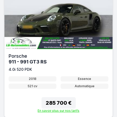
Porsche
911 - 991 GT3 RS
4.0i 520 PDK
2018
Essence
521 cv
Automatique
285 700 €
En savoir plus sur nos tarifs