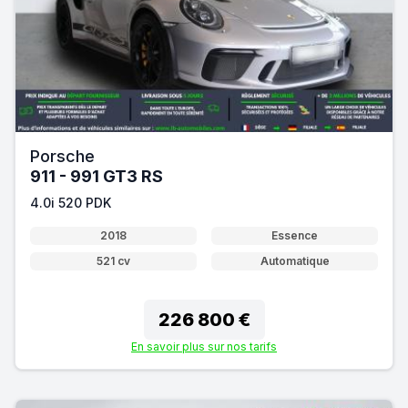
Porsche
911 - 991 GT3 RS
4.0i 520 PDK
2018
Essence
521 cv
Automatique
226 800 €
En savoir plus sur nos tarifs