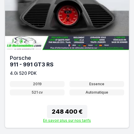
Porsche
911 - 991 GT3 RS
4.0i 520 PDK
2019
Essence
521 cv
Automatique
248 400 €
En savoir plus sur nos tarifs