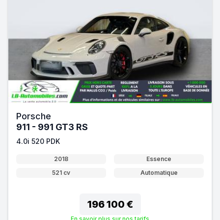
Porsche
911 - 991 GT3 RS
4.0i 520 PDK
2018
Essence
521 cv
Automatique
196 100 €
En savoir plus sur nos tarifs