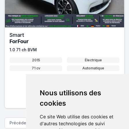
Smart
ForFour
1.0 71 ch BVM
2015
Électrique
71 cv
Automatique
8 400 €
Nous utilisons des
Pack essentiel inclus
En savoir plus sur nos tarifs
cookies
Ce site Web utilise des cookies et
Précédent
Suivant
d'autres technologies de suivi