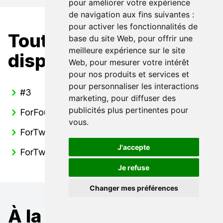
pour améliorer votre expérience
de navigation aux fins suivantes :
pour activer les fonctionnalités de
Toutes nos Smart
base du site Web
,
pour offrir une
meilleure expérience sur le site
disponibles
Web
,
pour mesurer votre intérêt
pour nos produits et services et
pour personnaliser les interactions
#3
marketing
,
pour diffuser des
publicités plus pertinentes pour
ForFour
vous
.
ForTwo Cabrio
J'accepte
ForTwo Coupé
Je refuse
Changer mes préférences
À la recherche d'un