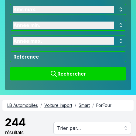
Kms max.
Année min.
Année max.
Rechercher
LB Automobiles
/
Voiture import
/
Smart
/
ForFour
244
Trier par...
résultats