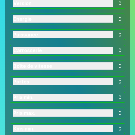
Version
Énergie
Puissance
Carrosserie
Boîte de vitesse
Portes
Prix min.
Prix max.
Kms min.