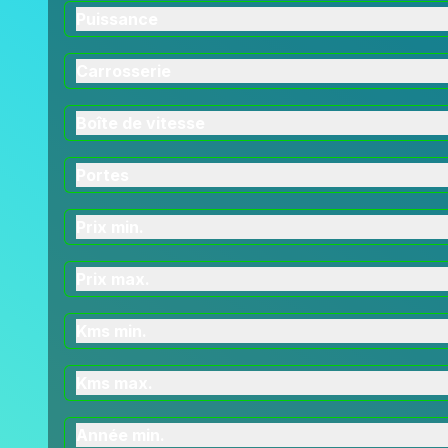
Puissance
Carrosserie
Boîte de vitesse
Portes
Prix min.
Prix max.
Kms min.
Kms max.
Année min.