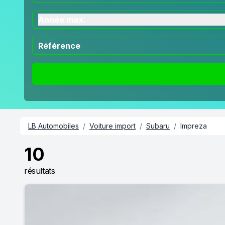
Année max.
LB Automobiles
/
Voiture import
/
Subaru
/
Impreza
10
résultats