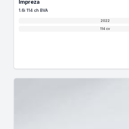
Impreza
1.6i 114 ch BVA
2022
114 cv