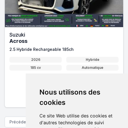
Suzuki
Across
2.5 Hybride Rechargeable 185ch
2026
Hybride
185 cv
Automatique
47 990 €
Nous utilisons des
Pack essentiel inclus
En savoir plus sur nos tarifs
cookies
Ce site Web utilise des cookies et
Précédent
Suivant
d'autres technologies de suivi