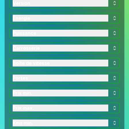
Version
Énergie
Puissance
Carrosserie
Boîte de vitesse
Portes
Prix min.
Prix max.
Kms min.