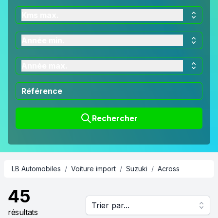
Kms max.
Année min.
Année max.
Rechercher
LB Automobiles
/
Voiture import
/
Suzuki
/
Across
45
Trier par...
résultats