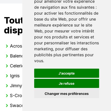
pour améliorer votre expérience
de navigation aux fins suivantes :
pour activer les fonctionnalités de
Toutes nos Suzuki
base du site Web
,
pour offrir une
meilleure expérience sur le site
disponibles
Web
,
pour mesurer votre intérêt
pour nos produits et services et
pour personnaliser les interactions
Across
marketing
,
pour diffuser des
publicités plus pertinentes pour
Baleno
vous
.
Celerio
J'accepte
Ignis
Je refuse
Jimny
Changer mes préférences
S-Cross
Swace