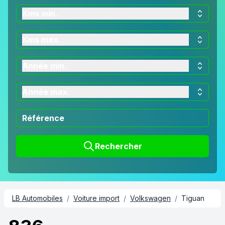
Kms min.
Kms max.
Année min.
Année max.
Rechercher
LB Automobiles
/
Voiture import
/
Volkswagen
/
Tiguan