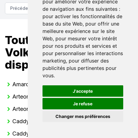
pour améliorer votre expérience
Précédent
Suivant
de navigation aux fins suivantes :
pour activer les fonctionnalités de
base du site Web
,
pour offrir une
meilleure expérience sur le site
Toutes nos
Web
,
pour mesurer votre intérêt
pour nos produits et services et
Volkswagen
pour personnaliser les interactions
marketing
,
pour diffuser des
disponibles
publicités plus pertinentes pour
vous
.
Amarok
J'accepte
Arteon
Je refuse
Arteon break
Changer mes préférences
Caddy
Caddy California