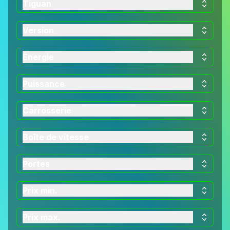
Tiguan
Version
Énergie
Puissance
Carrosserie
Boîte de vitesse
Portes
Prix min.
Prix max.