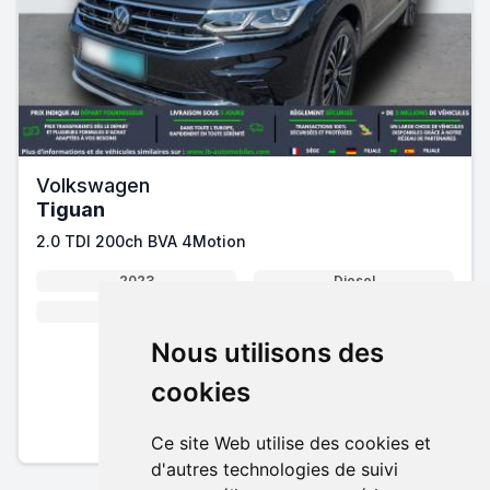
Volkswagen
Tiguan
2.0 TDI 200ch BVA 4Motion
2023
Diesel
200 cv
Automatique
Nous utilisons des
31 750 €
cookies
Pack essentiel inclus
En savoir plus sur nos tarifs
Ce site Web utilise des cookies et
d'autres technologies de suivi