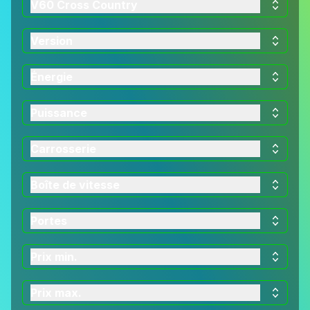
V60 Cross Country
Version
Énergie
Puissance
Carrosserie
Boîte de vitesse
Portes
Prix min.
Prix max.