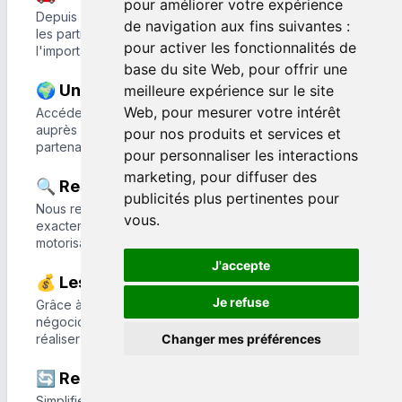
pour améliorer votre expérience
Depuis plus de 20 ans, LB Automobiles accompagne
de navigation aux fins suivantes :
les particuliers et les professionnels dans l'achat,
pour activer les fonctionnalités de
l'importation et le courtage de véhicules en Europe.
base du site Web
,
pour offrir une
🌍 Un vaste réseau européen
meilleure expérience sur le site
Web
,
pour mesurer votre intérêt
Accédez à plus de 2 millions de véhicules disponibles
auprès de concessionnaires et distributeurs
pour nos produits et services et
partenaires dans toute l'Europe.
pour personnaliser les interactions
marketing
,
pour diffuser des
🔍 Recherche personnalisée
publicités plus pertinentes pour
Nous recherchons le véhicule qui correspond
vous
.
exactement à vos critères : marque, modèle, finition,
motorisation, options, kilométrage et budget.
J'accepte
💰 Les meilleurs prix négociés
Je refuse
Grâce à notre réseau et à notre expertise, nous
négocions les meilleures opportunités pour vous faire
réaliser des économies.
Changer mes préférences
🔄 Reprise de votre véhicule
Simplifiez votre changement de voiture grâce à notre