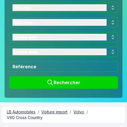
Kms min.
Kms max.
Année min.
Année max.
Rechercher
LB Automobiles
/
Voiture import
/
Volvo
/
V60 Cross Country