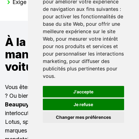
pour améliorer votre expérience
Exige Roadster
de navigation aux fins suivantes :
pour activer les fonctionnalités de
base du site Web
,
pour offrir une
meilleure expérience sur le site
À la recherche d'un
Web
,
pour mesurer votre intérêt
pour nos produits et services et
mandataire pour une
pour personnaliser les interactions
marketing
,
pour diffuser des
voiture Lotus ?
publicités plus pertinentes pour
vous
.
Vous êtes à la recherche d'un
Lotus neuf remisé
J'accepte
? Ou bien d'une
Lotus occasion à Toulouse
Beaupuy
(31850) ? LB Automobiles est votre
Je refuse
interlocuteur privilégié ! Nous sommes mandataire
Changer mes préférences
Lotus, spécialisé dans l'import auto toutes
marques (mandataire Audi, mandataire Mercedes,