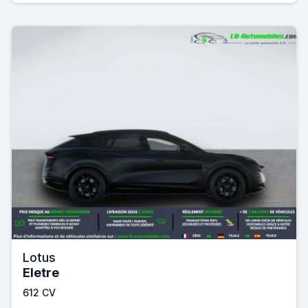
Lotus
Eletre
612 CV