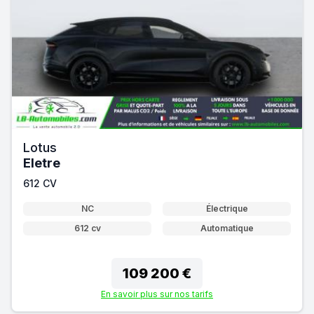
Lotus
Eletre
612 CV
NC
Électrique
612 cv
Automatique
109 200 €
En savoir plus sur nos tarifs