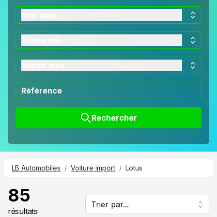
Kms max.
Année min.
Année max.
Rechercher
LB Automobiles
/
Voiture import
/
Lotus
85
Trier par...
résultats