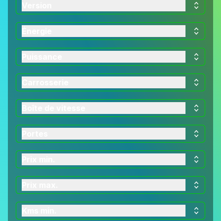
Version
Énergie
Puissance
Carrosserie
Boîte de vitesse
Portes
Prix min.
Prix max.
Kms min.