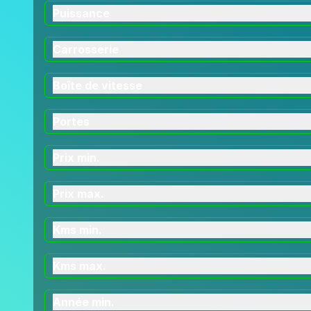
Puissance
Carrosserie
Boîte de vitesse
Portes
Prix min.
Prix max.
Kms min.
Kms max.
Année min.