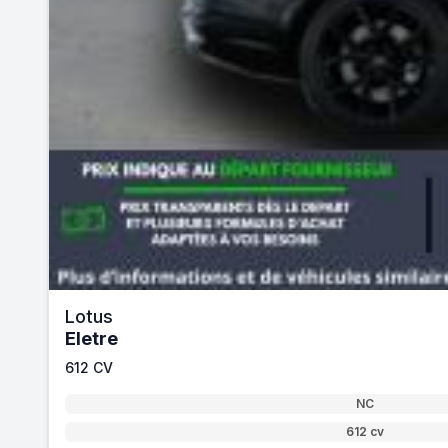
Lotus
Eletre
612 CV
NC
612 cv