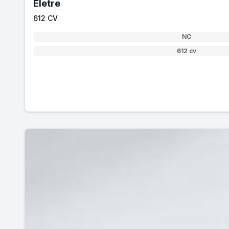
Eletre
612 CV
NC
612 cv