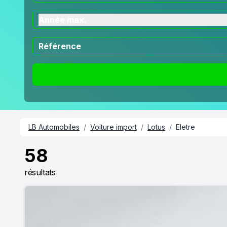
Année max.
LB Automobiles
/
Voiture import
/
Lotus
/
Eletre
58
résultats