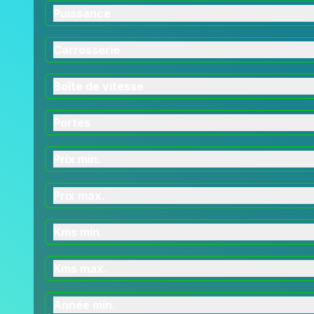
Puissance
Carrosserie
Boîte de vitesse
Portes
Prix min.
Prix max.
Kms min.
Kms max.
Année min.