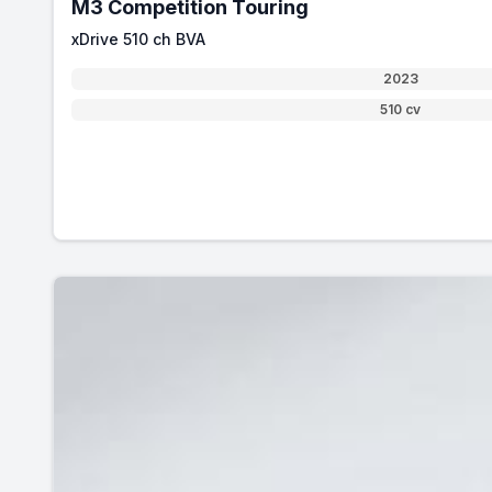
M3 Competition Touring
xDrive 510 ch BVA
2023
510 cv