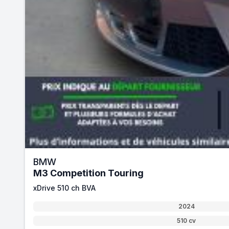
BMW
M3 Competition Touring
xDrive 510 ch BVA
2024
510 cv