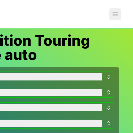
Open m
ion Touring
 auto