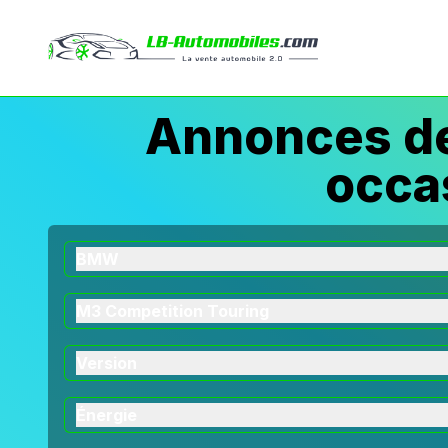
Annonces d
occa
BMW
M3 Competition Touring
Version
Énergie