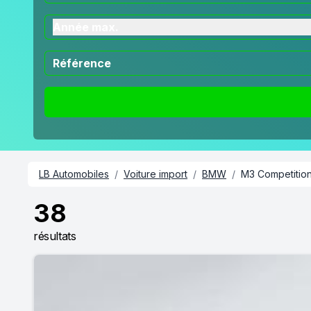
Année max.
LB Automobiles
/
Voiture import
/
BMW
/
M3 Competition
38
résultats