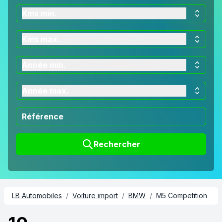
Kms min.
Kms max.
Année min.
Année max.
Rechercher
LB Automobiles
/
Voiture import
/
BMW
/
M5 Competition