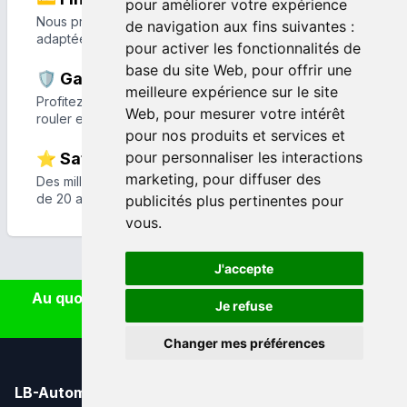
pour améliorer votre expérience
Nous proposons des solutions de financement
de navigation aux fins suivantes :
adaptées à votre projet et à votre budget.
pour activer les fonctionnalités de
base du site Web
,
pour offrir une
🛡️ Garantie et extensions
meilleure expérience sur le site
Profitez de garanties et d'extensions de garantie pour
Web
,
pour mesurer votre intérêt
rouler en toute tranquillité.
pour nos produits et services et
pour personnaliser les interactions
⭐ Satisfaction client
marketing
,
pour diffuser des
Des milliers de clients nous font confiance depuis plus
de 20 ans pour l'achat de leur véhicule.
publicités plus pertinentes pour
vous
.
J'accepte
Au quotidien, prenez les transports en commun
Je refuse
#SeDéplacerMoinsPolluer
Changer mes préférences
LB-Automobiles.com