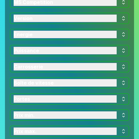
M5 Competition
Version
Énergie
Puissance
Carrosserie
Boîte de vitesse
Portes
Prix min.
Prix max.