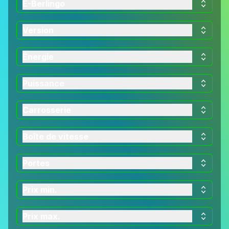
E-Berlingo
Version
Énergie
Puissance
Carrosserie
Boîte de vitesse
Portes
Prix min.
Prix max.