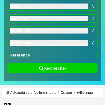
Kms min.
Kms max.
Année min.
Année max.
Rechercher
LB Automobiles
/
Voiture import
/
Citroën
/
E-Berlingo