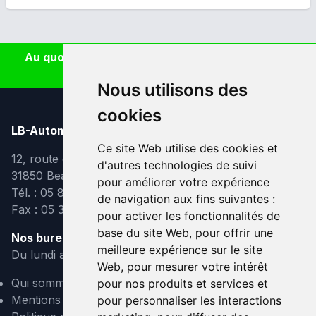
Au quotidien, prenez les transports en commun
#SeDéplacerMoinsPolluer
Nous utilisons des
cookies
LB-Automobiles.com
Ce site Web utilise des cookies et
12, route de Lavaur
d'autres technologies de suivi
31850 Beaupuy
pour améliorer votre expérience
Tél. : 05 82 95 39 40
de navigation aux fins suivantes :
Fax : 05 31 08 10 91
pour activer les fonctionnalités de
base du site Web
,
pour offrir une
Nos bureaux sont ouverts :
meilleure expérience sur le site
Du lundi au vendredi de 9h à 12h et de 14h à 18h
Web
,
pour mesurer votre intérêt
Qui sommes-nous ?
pour nos produits et services et
Mentions légales
pour personnaliser les interactions